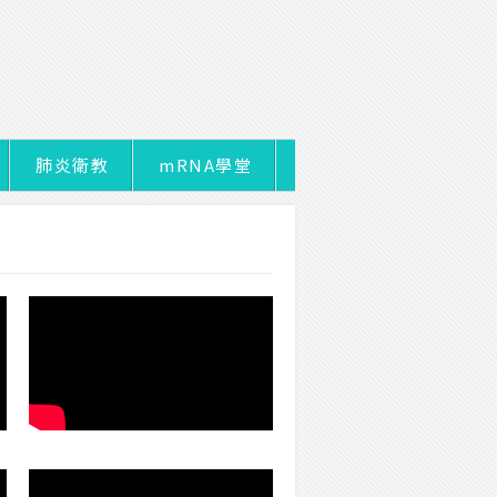
肺炎衛教
mRNA學堂