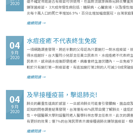
還不確定年底是否有疫苗可供使用，在面對流感季與新冠肺炎雙重夾
2020
鏈球菌疫苗。 3大成年慢性病包括：糖尿病、心臟衰竭，以及慢性阻塞
炎每十萬人口的死亡率增加6.9%，百分比增加幅度居冠。台灣家
繼續閱讀 →
水痘痊癒 不代表終生免疫
04
一項網路調查發現，將近半數的父母認為只要施打一劑水痘疫苗，就
9 月
得水痘越好。台大醫院小兒部主任黃立民表示，水痘痊癒不代表終生
2020
民表示，感染過水痘後即便痊癒，病毒會終生潛伏體內，一旦免疫下
較於只有施打第一劑疫苗者，有追加施打第2劑的人可減少8成突破
繼續閱讀 →
及早接種疫苗，擊退肺炎!
04
肺炎的嚴重性遠高於感冒，一旦感染肺炎可能會引發膿胸、菌血症及
9 月
認知的問卷調查結果發現，台灣僅有46%民眾自覺了解肺炎，遠低於
2020
性。中國醫藥大學附設醫院老人醫學科林志學主任表示，此次的調
有更好的效果；僅7％的台灣民眾表示曾接種過肺炎鏈球菌疫苗，相
繼續閱讀 →