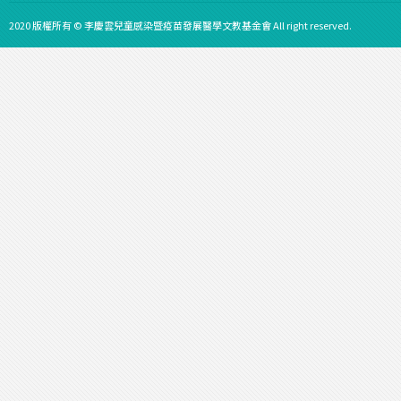
2020 版權所有 © 李慶雲兒童感染暨疫苗發展醫學文教基金會 All right reserved.