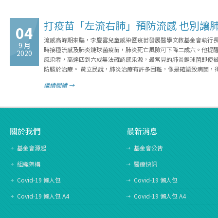
打疫苗「左流右肺」預防流感 也別讓
04
流感高峰期來臨，李慶雲兒童感染暨疫苗發展醫學文教基金會執行
9 月
時接種流感及肺炎鏈球菌疫苗，肺炎死亡風險可下降二成六。他提醒
2020
感染者，高達四到六成無法確認感染源，最常見的肺炎鏈球菌即使被
防勝於治療。 黃立民說，肺炎治療有許多困難，像是確認致病菌，
繼續閱讀 →
關於我們
最新消息
基金會源起
基金會公告
組織架構
醫療快訊
Covid-19 懶人包
Covid-19 懶人包
Covid-19 懶人包 A4
Covid-19 懶人包 A4