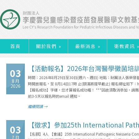
首頁
關於我們
»
最新消息
»
衛教資訊
【活動報名】2026年台灣醫學黴菌培
03
時間：2026年8月29日至30日(週六、週日) 地點：財團法人張榮發
8 月
時開放報名，至 8月14日17時 止(額滿將提早截止) 報名網址如下：http
2026
【報名成功】字樣，您才算報名成功喔！ ***因故須取消參加，請務
前3-5天以報名時的email 通知。
繼續閱讀 →
【徵求】參加25th International Pathog
03
【名額】4人 【會議】25th International Pathogenic Neisse
7 月