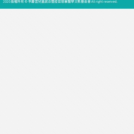
2020 版權所有 © 李慶雲兒童感染暨疫苗發展醫學文教基金會 All right reserved.