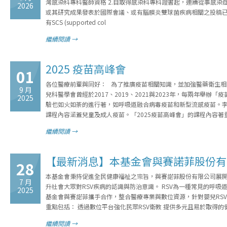
灣感染科專科醫師資格 2.自取得感染科專科證書起，連續從事感染
2026
或其研究成果發表於國際會議、或有腦膜炎雙球菌疾病相關之投稿已
有SCS (supported col
繼續閱讀 →
2025 疫苗高峰會
01
各位醫療前輩與同好： 為了推廣疫苗相關知識，並加強醫藥衛生
9 月
兒科醫學會曾經於2017、2019、2021與2023年，每兩年
2025
驗也如火如荼的進行著，如呼吸道融合病毒疫苗和新型流感疫苗。李教授
課程內容涵蓋兒童及成人疫苗。「2025疫苗高峰會」的課程內容
繼續閱讀 →
【最新消息】本基金會與賽諾菲股份有
28
本基金會秉持促進全民健康福祉之宗旨，與賽諾菲股份有限公司展開
7 月
升社會大眾對RSV疾病的認識與防治意識。 RSV為一種常見的呼
2025
基金會與賽諾菲攜手合作，整合醫療專業與數位資源，針對嬰兒RS
重點包括： 透過數位平台強化民眾RSV衛教 提供多元且易於取得的
繼續閱讀 →