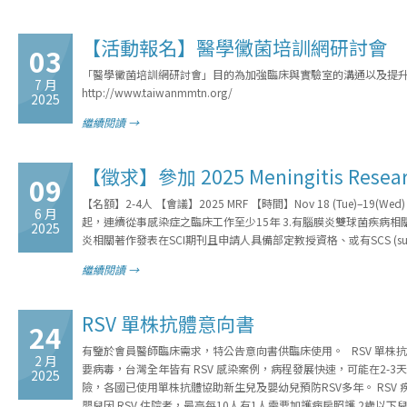
【活動報名】醫學黴菌培訓網研討會
03
「醫學黴菌培訓網研討會」目的為加強臨床與實驗室的溝通以及提
7 月
http://www.taiwanmmtn.org/
2025
繼續閱讀 →
【徵求】參加 2025 Meningitis Researc
09
【名額】2-4人 【會議】2025 MRF 【時間】Nov 18 (Tue)–19
6 月
起，連續從事感染症之臨床工作至少15年 3.有腦膜炎雙球菌疾病
2025
炎相關著作發表在SCI期刊且申請人具備部定教授資格、或有SCS (supported coll
繼續閱讀 →
RSV 單株抗體意向書
24
有鑒於會員醫師臨床需求，特公告意向書供臨床使用。 RSV 單株
2 月
要病毒，台灣全年皆有 RSV 感染案例，病程發展快速，可能在2-3
2025
險，各國已使用單株抗體協助新生兒及嬰幼兒預防RSV多年。 RSV
嬰兒因 RSV 住院者，最高每10人有1人需要加護病房照護 2歲以下