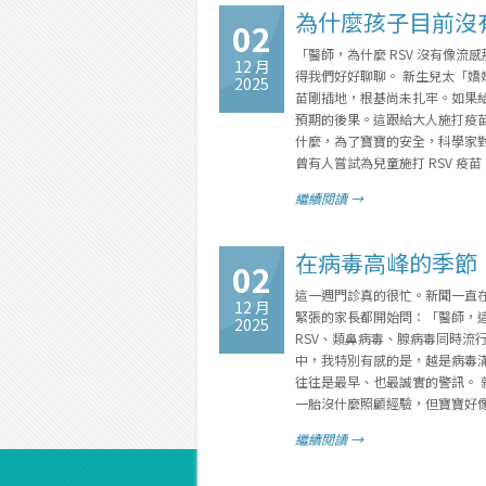
為什麼孩子目前沒有
02
「醫師，為什麼 RSV 沒有像
12 月
得我們好好聊聊。 新生兒太「嬌
2025
苗剛插地，根基尚未扎牢。如果
預期的後果。這跟給大人施打疫
什麼，為了寶寶的安全，科學家對「讓
曾有人嘗試為兒童施打 RSV 
繼續閱讀 →
在病毒高峰的季節
02
這一週門診真的很忙。新聞一直
12 月
緊張的家長都開始問：「醫師，
2025
RSV、類鼻病毒、腺病毒同時流
中，我特別有感的是，越是病毒
往往是最早、也最誠實的警訊。
一胎沒什麼照顧經驗，但寶寶好像
繼續閱讀 →