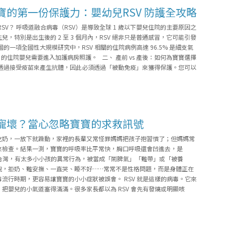
寶的第一份保護力：嬰幼兒RSV 防護全攻略
SV？ 呼吸道融合病毒（RSV）是導致全球 1 歲以下嬰兒住院的主要原因之
，特別是出生後的 2 至 3 個月內，RSV 絕非只是普通感冒，它可能引發
的一項全國性大規模研究中，RSV 相關的住院病例高達 96.5% 是細支氣
.5% 的住院嬰兒需要進入加護病房照護。 二、 產前 vs 產後：如何為寶寶選擇
法透過接受疫苗來產生抗體，因此必須透過「被動免疫」來獲得保護。您可以
寵壞？當心忽略寶寶的求救訊號
吃奶，一放下就躁動，家裡的長輩又常怪罪媽媽把孩子抱習慣了；但媽媽常
來檢查。結果一測，寶寶的呼吸率比平常快，胸口呼吸還會凹進去，是
在台灣，有太多小小孩的異常行為，被當成「鬧脾氣」「難帶」或「被養
說，拒奶、難安撫、一直哭、睡不好……常常不是性格問題，而是身體正在
流行時期，更容易讓寶寶的小小症狀被誤會。 RSV 就是這樣的病毒。它來
把嬰兒的小氣道塞得滿滿。很多家長都以為 RSV 會先有發燒或明顯咳