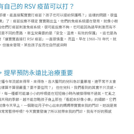
自己的 RSV 疫苗可以打？
流感那樣，能直接幫寶寶打疫苗？孩子也可以提前保護嗎？」這樣的問題，很值
嫩」了：疫苗反應不穩定 寶寶剛出生，他們的免疫系統還在發育，就像小樹
給他們打疫苗刺激免疫系統，很可能反應不夠，也可能因為過早刺激而有不
苗是不同的思路 ，新生兒需要的是「安全、溫柔、有效的保護」。這也是為
寶寶直接打 RSV 疫苗」一直很慎重。 而且，早在 1960–70 年代，就
疫苗，但後來發現，某些孩子反而在自然感染時
，提早預防永遠比治療重要
在播今年流感來得早、來得急，各大醫院的兒科急診量暴增，連平常不太會
這樣算不算很嚴重？要不要住院？」 但在兒科，我們看到的其實不只流感。
行，每一種都可能讓小小的呼吸道在短短幾小時內被撐得喘不過氣。忙亂之
滿天飛的季節，越不能忽略孩子身上那些「看起來好像小事」的細節，它們
 就像今天早上，一個剛從月子中心出來的媽媽帶寶寶來我的門診。她說是第
常常暫停呼吸? 今天寶寶發燒了所以就帶來我的門診，我有不好的預感