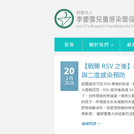
首頁
關於我們
»
最
【戰勝 RSV 之
20
與二度感染預防
1 月
2026
經歷過孩子因 RSV 導致的氣促
大規模研究，RSV 感染後高達 9
了，但呼吸道的修復是一場持久戰
的孩子，呼吸道在未來幾個月內會變
即使病毒消失，氣管受損後的修復
吸表現： 觀察寶寶大哭或劇烈活
繼續閱讀 →