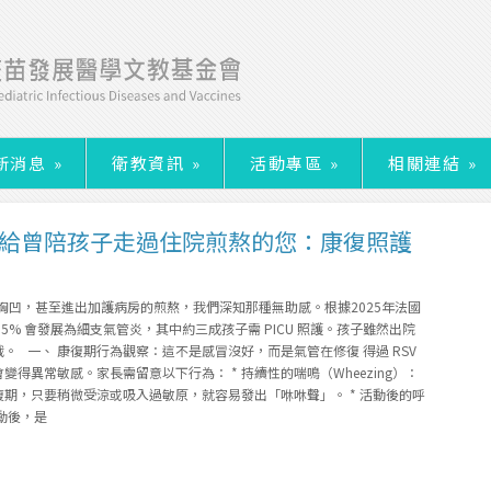
新消息
»
衛教資訊
»
活動專區
»
相關連結
»
後】給曾陪孩子走過住院煎熬的您：康復照護
、胸凹，甚至進出加護病房的煎熬，我們深知那種無助感。根據2025年法國
6.5% 會發展為細支氣管炎，其中約三成孩子需 PICU 照護。孩子雖然出院
。 一、 康復期行為觀察：這不是感冒沒好，而是氣管在修復 得過 RSV
得異常敏感。家長需留意以下行為： * 持續性的喘鳴（Wheezing）：
期，只要稍微受涼或吸入過敏原，就容易發出「咻咻聲」。 * 活動後的呼
動後，是