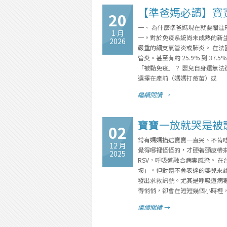
【準爸媽必讀】寶
20
一、 為什麼準爸媽現在就要關注R
1 月
一。對於免疫系統尚未成熟的新生兒
2026
嚴重的細支氣管炎或肺炎。 在法國
管炎。甚至有約 25.9% 到 37
「被動免疫」？ 嬰兒自身還無
選擇在產前（媽媽打疫苗）或
繼續閱讀 →
寶寶一放就哭是被
02
常有媽媽描述寶寶一直哭、不肯
12 月
覺得哪裡怪怪的，才硬著頭皮帶
2025
RSV，呼吸道融合病毒感染。 
壞」。但對還不會表達的嬰兒來
發出求救訊號。尤其是呼吸道病毒
得悄悄，卻會在短短幾個小時裡，
繼續閱讀 →