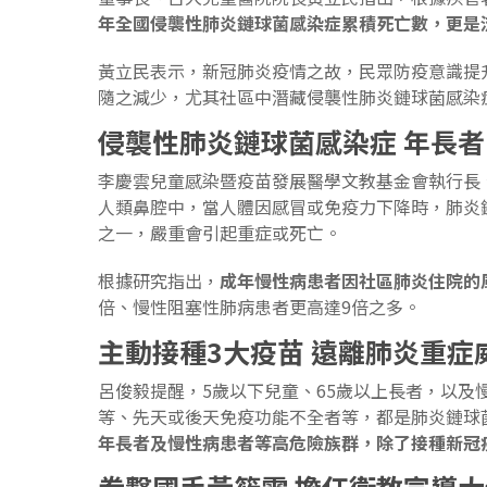
年全國侵襲性肺炎鏈球菌感染症累積死亡數，更是
黃立民表示，新冠肺炎疫情之故，民眾防疫意識提
隨之減少，尤其社區中潛藏侵襲性肺炎鏈球菌感染
侵襲性肺炎鏈球菌感染症
年長者
李慶雲兒童感染暨疫苗發展醫學文教基金會執行長
人類鼻腔中，當人體因感冒或免疫力下降時，肺炎
之一，嚴重會引起重症或死亡。
根據研究指出，
成年慢性病患者因社區肺炎住院的
倍、慢性阻塞性肺病患者更高達9倍之多。
主動接種3
大疫苗
遠離肺炎重症
呂俊毅提醒，5歲以下兒童、65歲以上長者，以及
等、先天或後天免疫功能不全者等，都是肺炎鏈球
年長者及慢性病患者等高危險族群，除了接種新冠