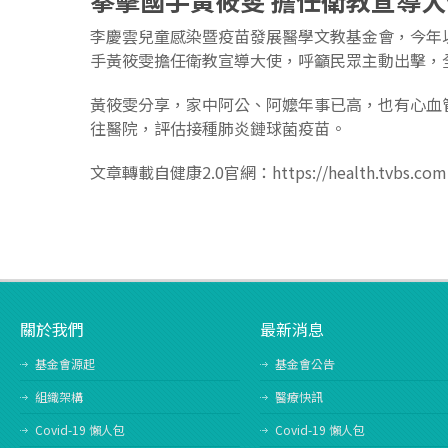
拳擊國手黃筱雯
擔任衛教宣導大
李慶雲兒童感染暨疫苗發展醫學文教基金會，今年
手黃筱雯擔任衛教宣導大使，呼籲民眾主動出擊，
黃筱雯分享，家中阿公、阿嬤年事已高，也有心血
往醫院，評估接種肺炎鏈球菌疫苗。
文章轉載自健康2.0官網：https://health.tvbs.com.t
關於我們
最新消息
基金會源起
基金會公告
組織架構
醫療快訊
Covid-19 懶人包
Covid-19 懶人包