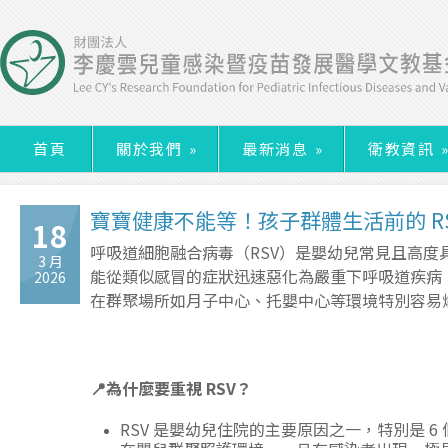
首頁
關於我們
»
最新消息
»
衛教資訊
寶寶健康不能等！孩子群體生活前的 RS
18
呼吸道細胞融合病毒（RSV）是嬰幼兒常見且高度
3 月
能從類似感冒的症狀迅速惡化為嚴重下呼吸道疾病，
2026
在群聚場所如月子中心、托嬰中心等環境特別容易
📍
為什麼要重視 RSV
？
RSV 是嬰幼兒住院的主要原因之一，特別是 6