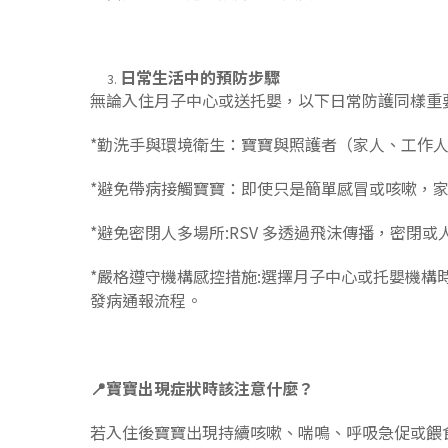
日常生活中的預防步驟
無論入住月子中心或送托嬰，以下日常防護同樣重
*勤洗手與環境衛生：寶寶與照護者（家人、工作
*避免帶病接觸寶寶：即使只是簡單感冒或咳嗽，
*避免密閉人多場所:RSV 多透過飛沫傳播，密閉
*嚴格遵守機構感控措施:選擇月子中心或托嬰機
發病通報流程。
📍
寶寶出現症狀時該注意什麼？
若入住後寶寶出現持續咳嗽、喘鳴、呼吸急促或餵