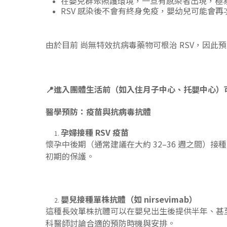
在嬰兒群聚照護環境，一旦有感染者出現，極
RSV 感染後不會有終身免疫，嬰幼兒可能會再
由於目前 尚無特效抗病毒藥物可根治 RSV，因此
📍
進入團體生活前（如入住月子中心、托嬰中心）可
醫學預防：疫苗與抗病毒抗體
孕婦接種 RSV 疫苗
懷孕中後期（通常建議在大約 32–36 週之間）接
初期的保護。
嬰兒接種單株抗體（如 nirsevimab）
這種長效單株抗體可以在嬰兒出生後提供半年、甚
科醫師討論合適的預防時機與安排。